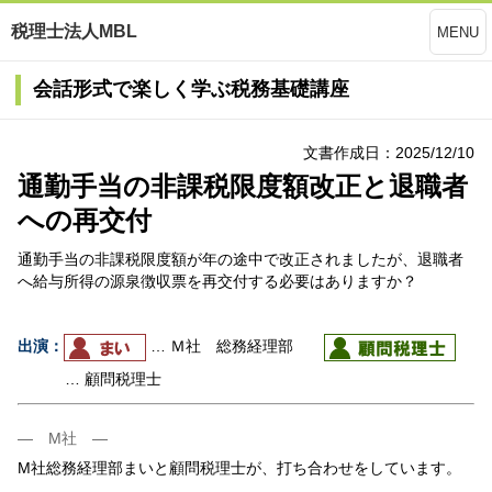
税理士法人MBL
MENU
会話形式で楽しく学ぶ税務基礎講座
文書作成日：2025/12/10
通勤手当の非課税限度額改正と退職者
への再交付
通勤手当の非課税限度額が年の途中で改正されましたが、退職者
へ給与所得の源泉徴収票を再交付する必要はありますか？
出演：
… Ｍ社 総務経理部
… 顧問税理士
― M社 ―
M社総務経理部まいと顧問税理士が、打ち合わせをしています。