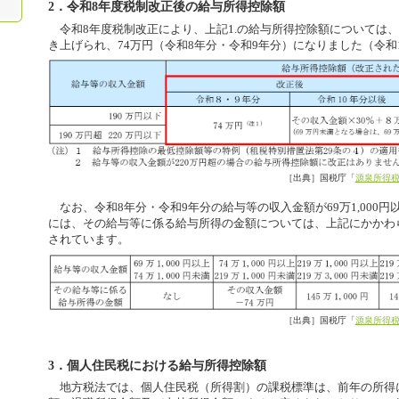
2．令和8年度税制改正後の給与所得控除額
令和8年度税制改正により、上記1.の給与所得控除額については、
き上げられ、74万円（令和8年分・令和9年分）になりました（令和1
［出典］国税庁「
源泉所得税
なお、令和8年分・令和9年分の給与等の収入金額が69万1,000円
には、その給与等に係る給与所得の金額については、上記にかかわ
されています。
［出典］国税庁「
源泉所得税
3．個人住民税における給与所得控除額
地方税法では、個人住民税（所得割）の課税標準は、前年の所得