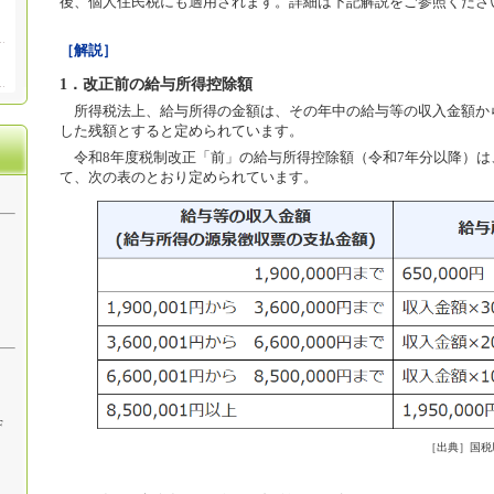
後、個人住民税にも適用されます。詳細は下記解説をご参照くださ
［解説］
1．改正前の給与所得控除額
所得税法上、給与所得の金額は、その年中の給与等の収入金額か
した残額とすると定められています。
令和8年度税制改正「前」の給与所得控除額（令和7年分以降）は
て、次の表のとおり定められています。
F
［出典］国税