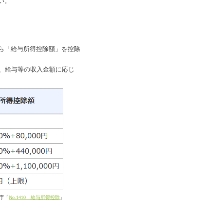
い。
ら「給与所得控除額」を控除
、給与等の収入金額に応じ
庁「
No.1410 給与所得控除
」