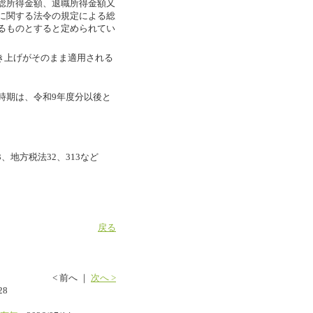
総所得金額、退職所得金額又
に関する法令の規定による総
るものとすると定められてい
き上げがそのまま適用される
時期は、令和9年度分以後と
、地方税法32、313など
戻る
< 前へ
｜
次へ >
28