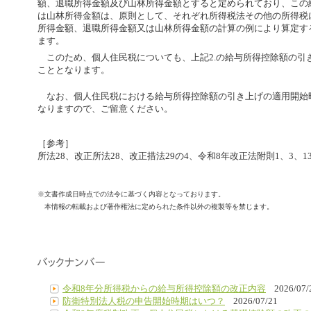
額、退職所得金額及び山林所得金額とすると定められており、この
は山林所得金額は、原則として、それぞれ所得税法その他の所得税
所得金額、退職所得金額又は山林所得金額の計算の例により算定す
ます。
このため、個人住民税についても、上記2.の給与所得控除額の引
こととなります。
なお、個人住民税における給与所得控除額の引き上げの適用開始
なりますので、ご留意ください。
［参考］
所法28、改正所法28、改正措法29の4、令和8年改正法附則1、3、13
※文書作成日時点での法令に基づく内容となっております。
本情報の転載および著作権法に定められた条件以外の複製等を禁じます。
令和8年分所得税からの給与所得控除額の改正内容
2026/07/
防衛特別法人税の申告開始時期はいつ？
2026/07/21