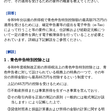
ので、その適用を受けるための要件の概要を教えてください。
［回答］
令和9年分以後の所得税で青色申告特別控除額の最高額75万円の
適用を受けるためには、確定申告書等の提出を電子申告（e-Tax）
によって行うこと等の要件に加え、仕訳帳および総勘定元帳につ
いて一定の要件を満たす電子帳簿保存を行っていることが必要と
されています。詳細は下記解説をご参照ください。
［解説］
1．青色申告特別控除とは
令和8年度税制改正前の所得税法上の青色申告特別控除とは、青
色申告者に対して設けられている税務上の特典の一つで、その年
分の所得金額から最高65万円を控除するという制度です。
上記の65万円の控除を受けるためには、
①不動産所得または事業所得を生ずべき事業を営んでおり、
②その取引内容を正規の簿記の原則（一般的には複式簿記が該
当します）により記帳した上で、
③貸借対照表と損益計算書および所得の金額の計算に関する明