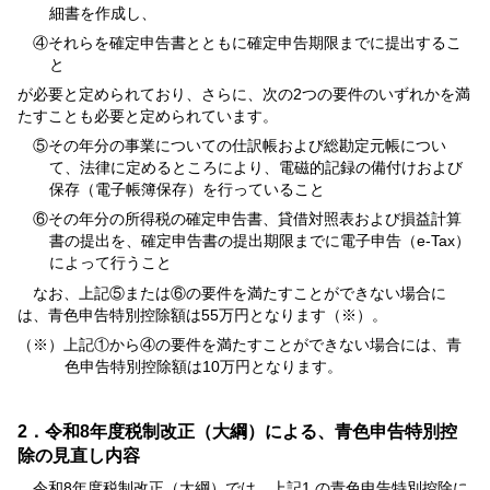
細書を作成し、
④それらを確定申告書とともに確定申告期限までに提出するこ
と
が必要と定められており、さらに、次の2つの要件のいずれかを満
たすことも必要と定められています。
⑤その年分の事業についての仕訳帳および総勘定元帳につい
て、法律に定めるところにより、電磁的記録の備付けおよび
保存（電子帳簿保存）を行っていること
⑥その年分の所得税の確定申告書、貸借対照表および損益計算
書の提出を、確定申告書の提出期限までに電子申告（e-Tax）
によって行うこと
なお、上記⑤または⑥の要件を満たすことができない場合に
は、青色申告特別控除額は55万円となります（※）。
（※）上記①から④の要件を満たすことができない場合には、青
色申告特別控除額は10万円となります。
2．令和8年度税制改正（大綱）による、青色申告特別控
除の見直し内容
令和8年度税制改正（大綱）では、上記1.の青色申告特別控除に