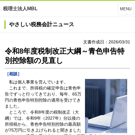
税理士法人MBL
MENU
やさしい税務会計ニュース
文書作成日：2026/03/31
令和8年度税制改正大綱～青色申告特
別控除額の見直し
［相談］
私は個人事業を営んでいます。
これまで、所得税の確定申告は青色申
告でずっと行ってきており、毎年、65万
円の青色申告特別控除の適用を受けてき
ました。
ところで、令和8年度の税制改正（大
綱）では、令和9年（2027年）分以後の
所得税から、青色申告特別控除の最高額
が75万円に引き上げられると聞きました