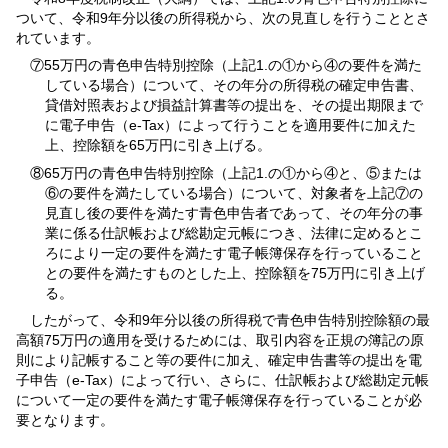
ついて、令和9年分以後の所得税から、次の見直しを行うこととさ
れています。
⑦55万円の青色申告特別控除（上記1.の①から④の要件を満た
している場合）について、その年分の所得税の確定申告書、
貸借対照表および損益計算書等の提出を、その提出期限まで
に電子申告（e-Tax）によって行うことを適用要件に加えた
上、控除額を65万円に引き上げる。
⑧65万円の青色申告特別控除（上記1.の①から④と、⑤または
⑥の要件を満たしている場合）について、対象者を上記⑦の
見直し後の要件を満たす青色申告者であって、その年分の事
業に係る仕訳帳および総勘定元帳につき、法律に定めるとこ
ろにより一定の要件を満たす電子帳簿保存を行っていること
との要件を満たすものとした上、控除額を75万円に引き上げ
る。
したがって、令和9年分以後の所得税で青色申告特別控除額の最
高額75万円の適用を受けるためには、取引内容を正規の簿記の原
則により記帳すること等の要件に加え、確定申告書等の提出を電
子申告（e-Tax）によって行い、さらに、仕訳帳および総勘定元帳
について一定の要件を満たす電子帳簿保存を行っていることが必
要となります。